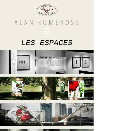
A L A N H U M E R O S E
LES ESPACES