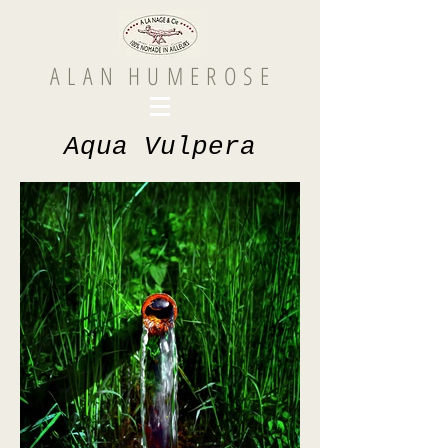
A L A N H U M E R O S E
Aqua Vulpera