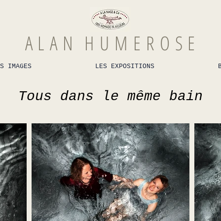
A L A N H U M E R O S E
S IMAGES
LES EXPOSITIONS
Tous dans le même bain