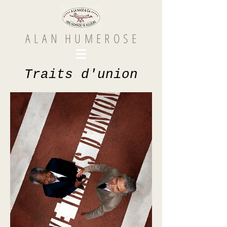
A L A N H U M E R O S E
Traits d'union